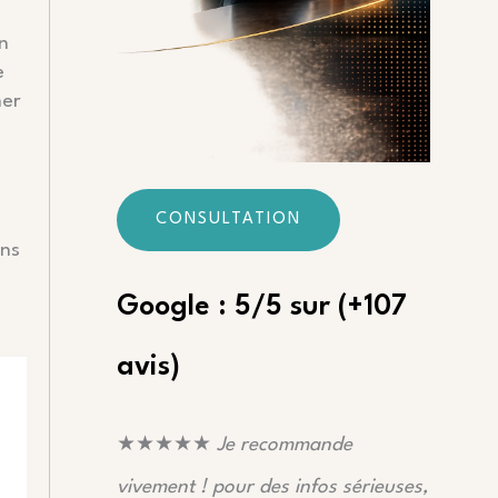
n
e
ner
CONSULTATION
ans
Google : 5/5 sur (+107
avis)
★★★★★
Je recommande
vivement ! pour des infos sérieuses,