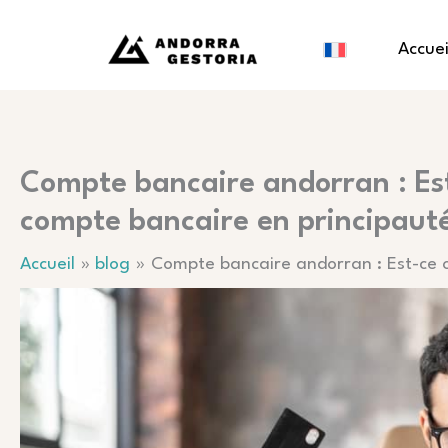
Aller
au
Accuei
contenu
Compte bancaire andorran : Est
compte bancaire en principauté
Accueil
blog
Compte bancaire andorran : Est-ce o