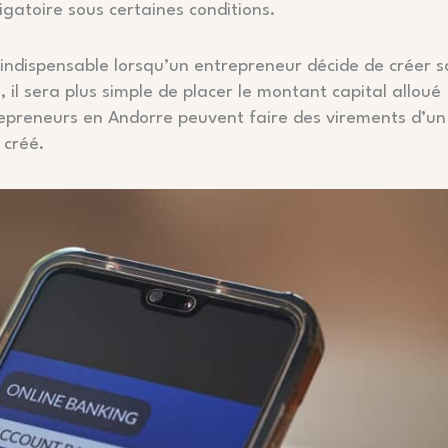
gatoire sous certaines conditions.
indispensable lorsqu’un entrepreneur décide de créer s
il sera plus simple de placer le montant capital alloué
trepreneurs en Andorre peuvent faire des virements d’un
 créé.